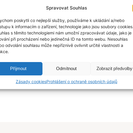
Spravovat Souhlas
11
ychom poskytli co nejlepší služby, používáme k ukládání a/nebo
ístupu k informacím o zařízení, technologie jako jsou soubory cookies
uhlas s těmito technologiemi nám umožní zpracovávat údaje, jako je
ování při procházení nebo jedinečná ID na tomto webu. Nesouhlas
Kvě 1, 2025
—
by
bo odvolání souhlasu může nepříznivě ovlivnit určité vlastnosti a
nkce.
Příjmout
Odmítnout
Zobrazit předvolby
Zásady cookies
Prohlášení o ochraně osobních údajů