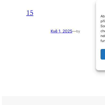
15
Ab
př
So
ch
Kvě 1, 2025
—
by
ne
fu