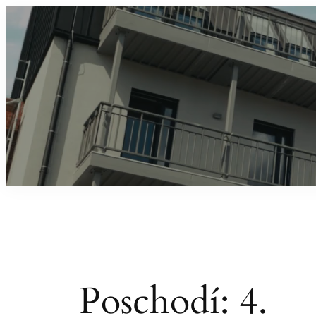
Přeskočit
na
obsah
Poschodí:
4.