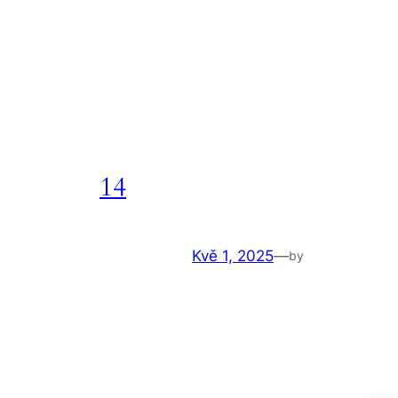
14
Kvě 1, 2025
—
by